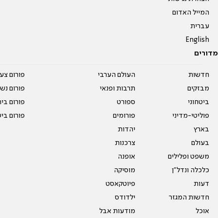
המייל האדום
עברית
English
מדורים
חדשות
העולם הערבי
פורום צע
מבזקים
תרבות ופנאי
פורום נשו
ביטחוני
ספורט
פורום בי
פוליטי-מדיני
פורומים
פורום בי
בארץ
יהדות
בעולם
צרכנות
משפט ופלילים
אופנה
כלכלה ונדל"ן
מוסיקה
דעות
פיוטקאסט
חדשות המגזר
ילדודס
אוכל
מודעות אבל