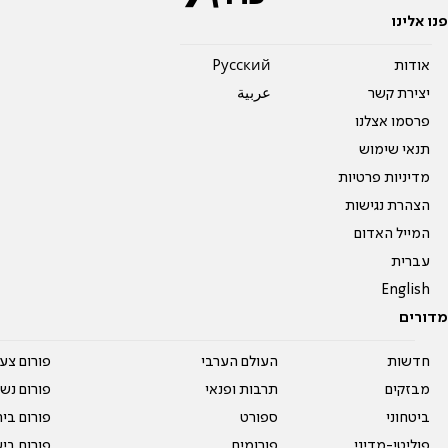
פנו אלינו
אודות
Pусский
יצירת קשר
عربية
פרסמו אצלנו
תנאי שימוש
מדיניות פרטיות
הצהרת נגישות
המייל האדום
עברית
English
מדורים
חדשות
העולם הערבי
פורום צע
מבזקים
תרבות ופנאי
פורום נשו
ביטחוני
ספורט
פורום בי
פוליטי-מדיני
פורומים
פורום בי