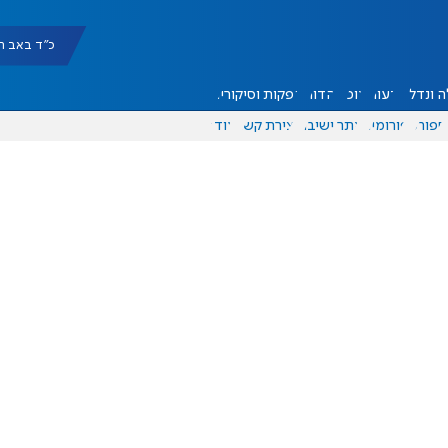
כ"ד באב תשפ"ו |
 ונדל"ן
דעות
אוכל
יהדות
הפקות וסיקורים
ספורט
פורומים
אתר ישיבה
יצירת קשר
עוד