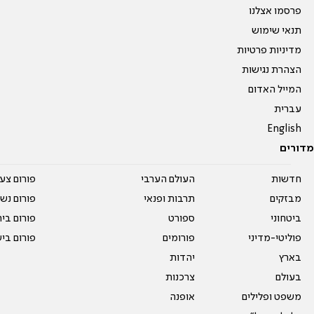
פרסמו אצלנו
תנאי שימוש
מדיניות פרטיות
הצהרת נגישות
המייל האדום
עברית
English
מדורים
חדשות
העולם הערבי
פורום צע
מבזקים
תרבות ופנאי
פורום נשו
ביטחוני
ספורט
פורום בי
פוליטי-מדיני
פורומים
פורום בי
בארץ
יהדות
בעולם
צרכנות
משפט ופלילים
אופנה