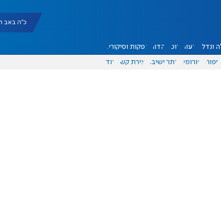
כ"ה באב תשפ"ו |
 ונדל"ן
דעות
אוכל
יהדות
הפקות וסיקורים
ספורט
פורומים
אתר ישיבה
יצירת קשר
עוד