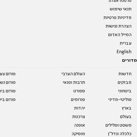
פרסמו אצלנו
תנאי שימוש
מדיניות פרטיות
הצהרת נגישות
המייל האדום
עברית
English
מדורים
חדשות
העולם הערבי
פורום צע
מבזקים
תרבות ופנאי
פורום נשו
ביטחוני
ספורט
פורום בי
פוליטי-מדיני
פורומים
פורום בי
בארץ
יהדות
בעולם
צרכנות
משפט ופלילים
אופנה
כלכלה ונדל"ן
מוסיקה