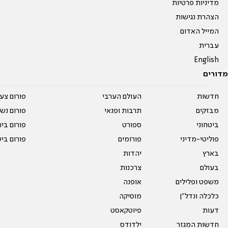
מדיניות פרטיות
הצהרת נגישות
המייל האדום
עברית
English
מדורים
חדשות
העולם הערבי
פורום צע
מבזקים
תרבות ופנאי
פורום נשו
ביטחוני
ספורט
פורום בי
פוליטי-מדיני
פורומים
פורום בי
בארץ
יהדות
בעולם
צרכנות
משפט ופלילים
אופנה
כלכלה ונדל"ן
מוסיקה
דעות
פיוטקאסט
חדשות המגזר
ילדודס