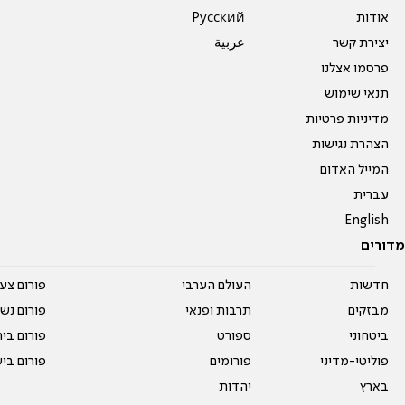
אודות
Pусский
יצירת קשר
عربية
פרסמו אצלנו
תנאי שימוש
מדיניות פרטיות
הצהרת נגישות
המייל האדום
עברית
English
מדורים
חדשות
העולם הערבי
פורום צע
מבזקים
תרבות ופנאי
פורום נשו
ביטחוני
ספורט
פורום בי
פוליטי-מדיני
פורומים
פורום בי
בארץ
יהדות