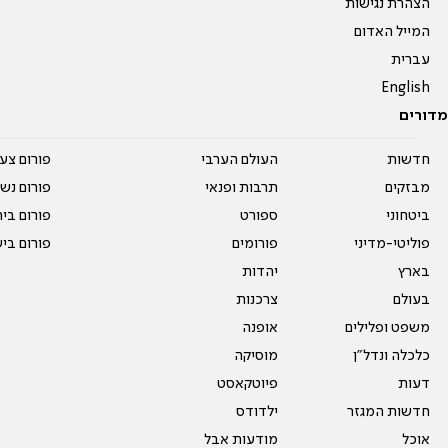
הצהרת נגישות
המייל האדום
עברית
English
מדורים
חדשות
העולם הערבי
פורום צע
מבזקים
תרבות ופנאי
פורום נשו
ביטחוני
ספורט
פורום בי
פוליטי-מדיני
פורומים
פורום בי
בארץ
יהדות
בעולם
צרכנות
משפט ופלילים
אופנה
כלכלה ונדל"ן
מוסיקה
דעות
פיוטקאסט
חדשות המגזר
ילדודס
אוכל
מודעות אבל