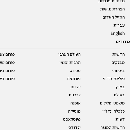
מדיניות פרטיות
הצהרת נגישות
המייל האדום
עברית
English
מדורים
חדשות
העולם הערבי
פורום צע
מבזקים
תרבות ופנאי
פורום נשו
ביטחוני
ספורט
פורום בי
פוליטי-מדיני
פורומים
פורום בי
בארץ
יהדות
בעולם
צרכנות
משפט ופלילים
אופנה
כלכלה ונדל"ן
מוסיקה
דעות
פיוטקאסט
חדשות המגזר
ילדודס