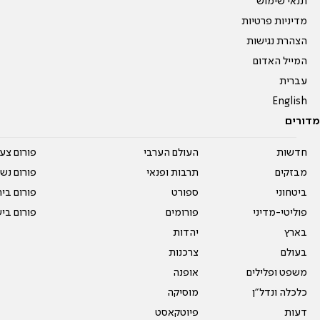
תנאי שימוש
מדיניות פרטיות
הצהרת נגישות
המייל האדום
עברית
English
מדורים
חדשות
העולם הערבי
פורום צע
מבזקים
תרבות ופנאי
פורום נשו
ביטחוני
ספורט
פורום בי
פוליטי-מדיני
פורומים
פורום בי
בארץ
יהדות
בעולם
צרכנות
משפט ופלילים
אופנה
כלכלה ונדל"ן
מוסיקה
דעות
פיוטקאסט