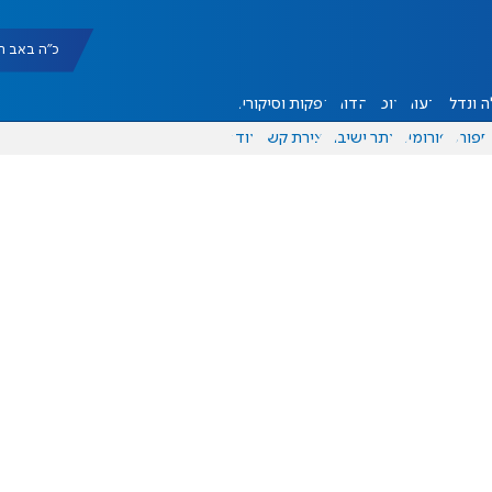
כ"ה באב תשפ"ו |
 ונדל"ן
דעות
אוכל
יהדות
הפקות וסיקורים
ספורט
פורומים
אתר ישיבה
יצירת קשר
עוד