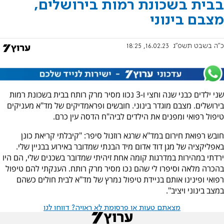
בבית בשכונת רמות בירושלים,
מצבם בינוני
כ"ה בשבט תשפ"ג
16.02.23, 18:25
שני ילדים כבני שנה וחצי ו-3 נכוו מסיר מרק רותח בבית בשכונת רמות
בירושלים. מצבם מוגדר בינוני. חובשים ופראמדיקים של מד"א מעניקים
טיפול רפואי ומפנים את הילדים לביה"ח הדסה עין כרם.
חובש רפואת חירום במד"א שרגא רוזנול סיפר: "קיבלתי קריאת כונן
באפליקציה של מגן דוד אדום מיד הבנתי שמדובר באירוע בבניין שלי.
ירדתי במהירות במדרגות קומה אחת זיהיתי שמדובר בשכנים שלי, הם היו
בהכרה מלאה וסיפרו לי שהם נכו מסיר מרק רותח. הענקתי להם טיפול
רפואי ופינינו אותם בניידת טיפול נמרץ של מד"א לבית חולים כשהם
במצב בינוני ויציב".
מצאתם טעות או פרסומת לא ראויה? דווחו לנו