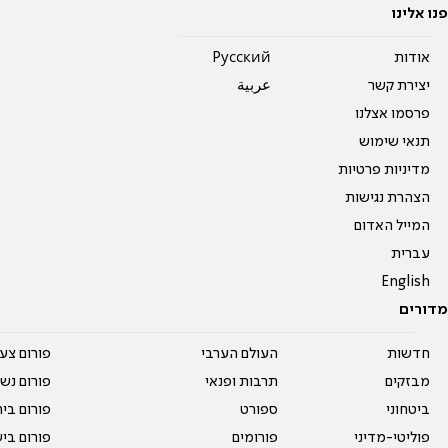
פנו אלינו
אודות
Pусский
יצירת קשר
عربية
פרסמו אצלנו
תנאי שימוש
מדיניות פרטיות
הצהרת נגישות
המייל האדום
עברית
English
מדורים
חדשות
העולם הערבי
פורום צע
מבזקים
תרבות ופנאי
פורום נשו
ביטחוני
ספורט
פורום בי
פוליטי-מדיני
פורומים
פורום בי