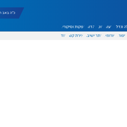
כ"ה באב תשפ"ו |
 ונדל"ן
דעות
אוכל
יהדות
הפקות וסיקורים
ספורט
פורומים
אתר ישיבה
יצירת קשר
עוד