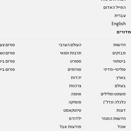
המייל האדום
עברית
English
מדורים
חדשות
העולם הערבי
פורום צע
מבזקים
תרבות ופנאי
פורום נשו
ביטחוני
ספורט
פורום בי
פוליטי-מדיני
פורומים
פורום בי
בארץ
יהדות
בעולם
צרכנות
משפט ופלילים
אופנה
כלכלה ונדל"ן
מוסיקה
דעות
פיוטקאסט
חדשות המגזר
ילדודס
אוכל
מודעות אבל