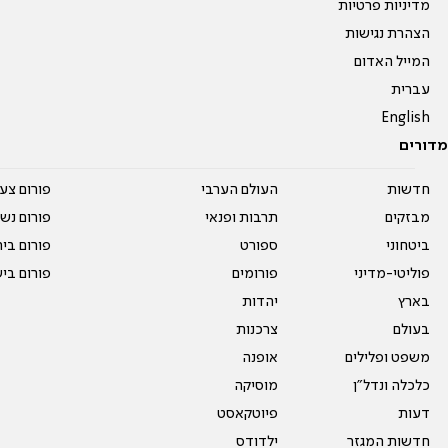
מדיניות פרטיות
הצהרת נגישות
המייל האדום
עברית
English
מדורים
חדשות
העולם הערבי
פורום צע
מבזקים
תרבות ופנאי
פורום נשו
ביטחוני
ספורט
פורום בי
פוליטי-מדיני
פורומים
פורום בי
בארץ
יהדות
בעולם
צרכנות
משפט ופלילים
אופנה
כלכלה ונדל"ן
מוסיקה
דעות
פיוטקאסט
חדשות המגזר
ילדודס