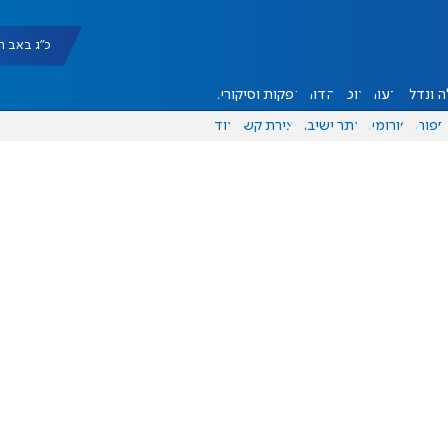
כ"ג באב תשפ"ו |
 ונדל"ן
דעות
אוכל
יהדות
הפקות וסיקורים
ספורט
פורומים
אתר ישיבה
יצירת קשר
עוד