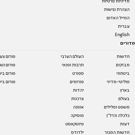
מדיניות פרטיות
הצהרת נגישות
המייל האדום
עברית
English
מדורים
חדשות
העולם הערבי
פורום צע
מבזקים
תרבות ופנאי
פורום נשו
ביטחוני
ספורט
פורום בי
פוליטי-מדיני
פורומים
פורום בי
בארץ
יהדות
בעולם
צרכנות
משפט ופלילים
אופנה
כלכלה ונדל"ן
מוסיקה
דעות
פיוטקאסט
חדשות המגזר
ילדודס