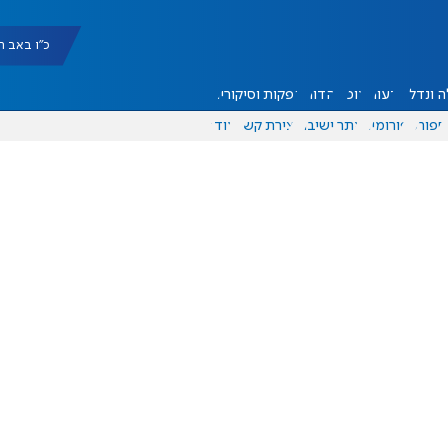
כ"ו באב תשפ"ו |
 ונדל"ן
דעות
אוכל
יהדות
הפקות וסיקורים
ספורט
פורומים
אתר ישיבה
יצירת קשר
עוד