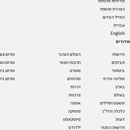
מדיניות פרטיות
הצהרת נגישות
המייל האדום
עברית
English
מדורים
חדשות
העולם הערבי
פורום צע
מבזקים
תרבות ופנאי
פורום נשו
ביטחוני
ספורט
פורום בי
פוליטי-מדיני
פורומים
פורום בי
בארץ
יהדות
בעולם
צרכנות
משפט ופלילים
אופנה
כלכלה ונדל"ן
מוסיקה
דעות
פיוטקאסט
חדשות המגזר
ילדודס