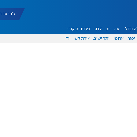
כ"ו באב תשפ"ו |
 ונדל"ן
דעות
אוכל
יהדות
הפקות וסיקורים
ספורט
פורומים
אתר ישיבה
יצירת קשר
עוד