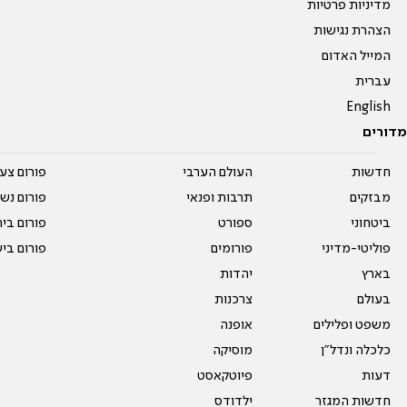
מדיניות פרטיות
הצהרת נגישות
המייל האדום
עברית
English
מדורים
חדשות
העולם הערבי
פורום צע
מבזקים
תרבות ופנאי
פורום נשו
ביטחוני
ספורט
פורום בי
פוליטי-מדיני
פורומים
פורום בי
בארץ
יהדות
בעולם
צרכנות
משפט ופלילים
אופנה
כלכלה ונדל"ן
מוסיקה
דעות
פיוטקאסט
חדשות המגזר
ילדודס