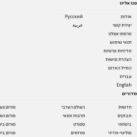
פנו אלינו
אודות
Pусский
יצירת קשר
عربية
פרסמו אצלנו
תנאי שימוש
מדיניות פרטיות
הצהרת נגישות
המייל האדום
עברית
English
מדורים
חדשות
העולם הערבי
פורום צע
מבזקים
תרבות ופנאי
פורום נשו
ביטחוני
ספורט
פורום בי
פוליטי-מדיני
פורומים
פורום בי