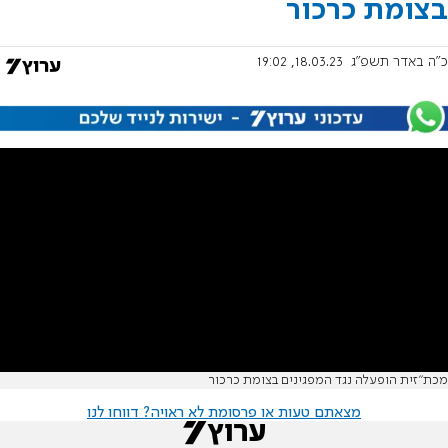
בצומת כרכור
כ"ה באדר תשפ"ג
18.03.23, 19:02
מכת"זית הופעלה נגד המפגינים בצומת כרכור
מצאתם טעות או פרסומת לא ראויה? דווחו לנו