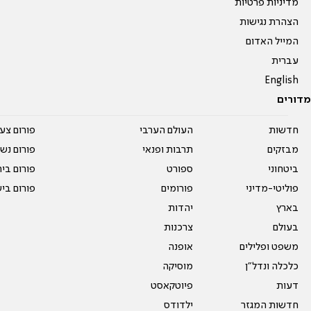
מדיניות פרטיות
הצהרת נגישות
המייל האדום
עברית
English
מדורים
חדשות
העולם הערבי
פורום צע
מבזקים
תרבות ופנאי
פורום נשו
ביטחוני
ספורט
פורום בי
פוליטי-מדיני
פורומים
פורום בי
בארץ
יהדות
בעולם
צרכנות
משפט ופלילים
אופנה
כלכלה ונדל"ן
מוסיקה
דעות
פיוטקאסט
חדשות המגזר
ילדודס