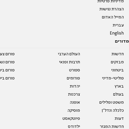
מדיניות פרטיות
הצהרת נגישות
המייל האדום
עברית
English
מדורים
חדשות
העולם הערבי
פורום צע
מבזקים
תרבות ופנאי
פורום נשו
ביטחוני
ספורט
פורום בי
פוליטי-מדיני
פורומים
פורום בי
בארץ
יהדות
בעולם
צרכנות
משפט ופלילים
אופנה
כלכלה ונדל"ן
מוסיקה
דעות
פיוטקאסט
חדשות המגזר
ילדודס