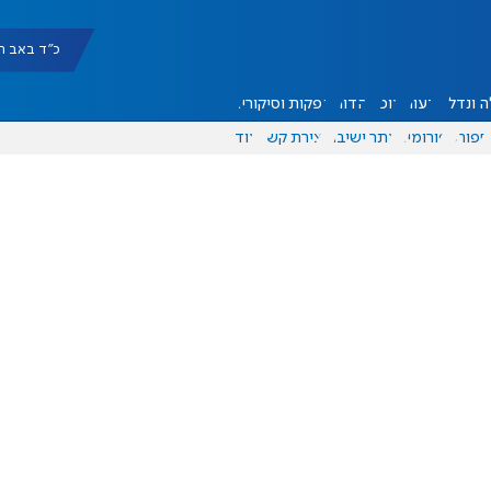
כ"ד באב תשפ"ו |
 ונדל"ן
דעות
אוכל
יהדות
הפקות וסיקורים
ספורט
פורומים
אתר ישיבה
יצירת קשר
עוד