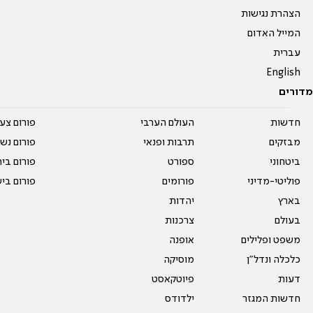
הצהרת נגישות
המייל האדום
עברית
English
מדורים
חדשות
העולם הערבי
פורום צע
מבזקים
תרבות ופנאי
פורום נשו
ביטחוני
ספורט
פורום בי
פוליטי-מדיני
פורומים
פורום בי
בארץ
יהדות
בעולם
צרכנות
משפט ופלילים
אופנה
כלכלה ונדל"ן
מוסיקה
דעות
פיוטקאסט
חדשות המגזר
ילדודס