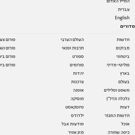
המייל האדום
עברית
English
מדורים
חדשות
העולם הערבי
פורום צע
מבזקים
תרבות ופנאי
פורום נשו
ביטחוני
ספורט
פורום בי
פוליטי-מדיני
פורומים
פורום בי
בארץ
יהדות
בעולם
צרכנות
משפט ופלילים
אופנה
כלכלה ונדל"ן
מוסיקה
דעות
פיוטקאסט
חדשות המגזר
ילדודס
אוכל
מודעות אבל
כיפה שחורה
מזג אוויר