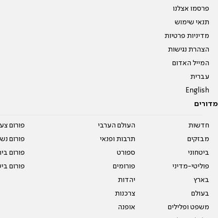
פרסמו אצלנו
תנאי שימוש
מדיניות פרטיות
הצהרת נגישות
המייל האדום
עברית
English
מדורים
חדשות
העולם הערבי
פורום צע
מבזקים
תרבות ופנאי
פורום נשו
ביטחוני
ספורט
פורום בי
פוליטי-מדיני
פורומים
פורום בי
בארץ
יהדות
בעולם
צרכנות
משפט ופלילים
אופנה