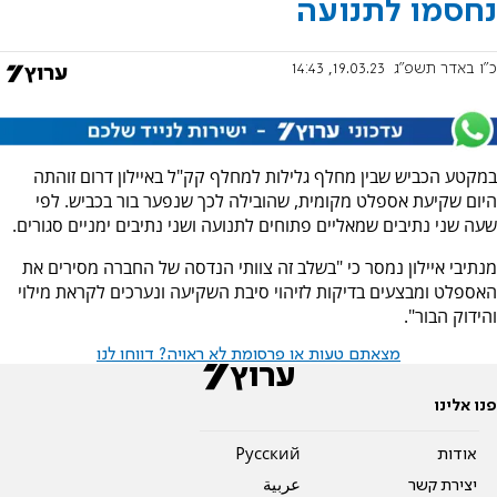
נחסמו לתנועה
כ"ו באדר תשפ"ג
19.03.23, 14:43
במקטע הכביש שבין מחלף גלילות למחלף קק"ל באיילון דרום זוהתה
היום שקיעת אספלט מקומית, שהובילה לכך שנפער בור בכביש. לפי
שעה שני נתיבים שמאליים פתוחים לתנועה ושני נתיבים ימניים סגורים.
מנתיבי איילון נמסר כי "בשלב זה צוותי הנדסה של החברה מסירים את
האספלט ומבצעים בדיקות לזיהוי סיבת השקיעה ונערכים לקראת מילוי
והידוק הבור".
מצאתם טעות או פרסומת לא ראויה? דווחו לנו
פנו אלינו
אודות
Pусский
יצירת קשר
عربية