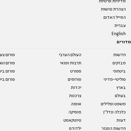
מדיניות פרטיות
הצהרת נגישות
המייל האדום
עברית
English
מדורים
חדשות
העולם הערבי
פורום צע
מבזקים
תרבות ופנאי
פורום נשו
ביטחוני
ספורט
פורום בי
פוליטי-מדיני
פורומים
פורום בי
בארץ
יהדות
בעולם
צרכנות
משפט ופלילים
אופנה
כלכלה ונדל"ן
מוסיקה
דעות
פיוטקאסט
חדשות המגזר
ילדודס