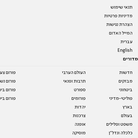
תנאי שימוש
מדיניות פרטיות
הצהרת נגישות
המייל האדום
עברית
English
מדורים
חדשות
העולם הערבי
פורום צע
מבזקים
תרבות ופנאי
פורום נשו
ביטחוני
ספורט
פורום בי
פוליטי-מדיני
פורומים
פורום בי
בארץ
יהדות
בעולם
צרכנות
משפט ופלילים
אופנה
כלכלה ונדל"ן
מוסיקה