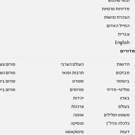
תנאי שימוש
מדיניות פרטיות
הצהרת נגישות
המייל האדום
עברית
English
מדורים
חדשות
העולם הערבי
פורום צע
מבזקים
תרבות ופנאי
פורום נשו
ביטחוני
ספורט
פורום בי
פוליטי-מדיני
פורומים
פורום בי
בארץ
יהדות
בעולם
צרכנות
משפט ופלילים
אופנה
כלכלה ונדל"ן
מוסיקה
דעות
פיוטקאסט