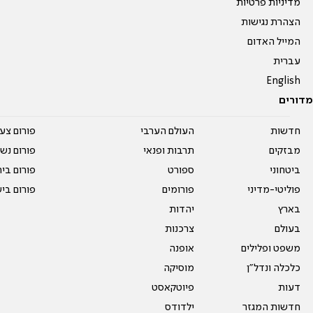
מדיניות פרטיות
הצהרת נגישות
המייל האדום
עברית
English
מדורים
חדשות
העולם הערבי
פורום צע
מבזקים
תרבות ופנאי
פורום נשו
ביטחוני
ספורט
פורום בי
פוליטי-מדיני
פורומים
פורום בי
בארץ
יהדות
בעולם
צרכנות
משפט ופלילים
אופנה
כלכלה ונדל"ן
מוסיקה
דעות
פיוטקאסט
חדשות המגזר
ילדודס