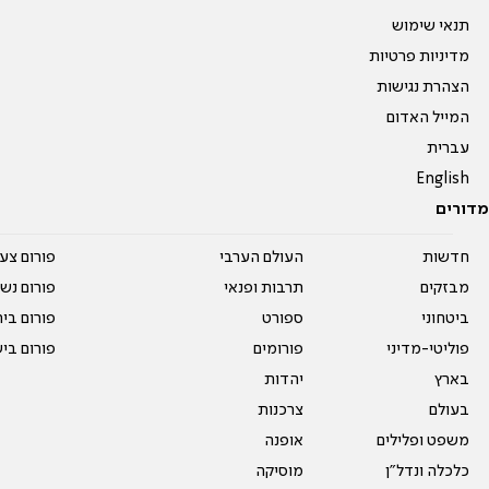
תנאי שימוש
מדיניות פרטיות
הצהרת נגישות
המייל האדום
עברית
English
מדורים
חדשות
העולם הערבי
פורום צע
מבזקים
תרבות ופנאי
פורום נשו
ביטחוני
ספורט
פורום בי
פוליטי-מדיני
פורומים
פורום בי
בארץ
יהדות
בעולם
צרכנות
משפט ופלילים
אופנה
כלכלה ונדל"ן
מוסיקה