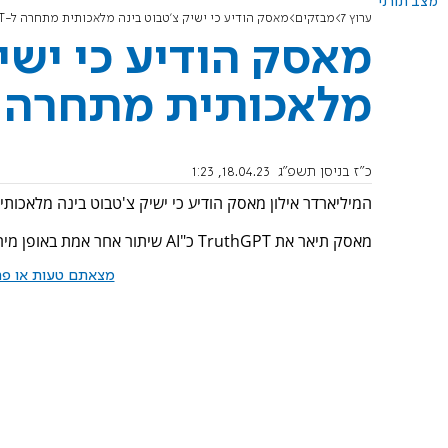
מצב תורני
ערוץ 7
מבזקים
מאסק הודיע כי ישיק צ'טבוט בינה מלאכותית מתחרה ל-ChatGPT
מאסק הודיע כי ישי
מלאכותית מתחרה ל-tGPT
כ"ז בניסן תשפ"ג
18.04.23, 1:23
המיליארדר אילון מאסק הודיע כי ישיק צ'טבוט בינה מלאכותית בשם TruthGPT, כמתחרה ל
מאסק תיאר את TruthGPT כ"AI שיתור אחר אמת באופן מירבי, כדי להבין את טבעו של היקום".
מצאתם טעות או פרס