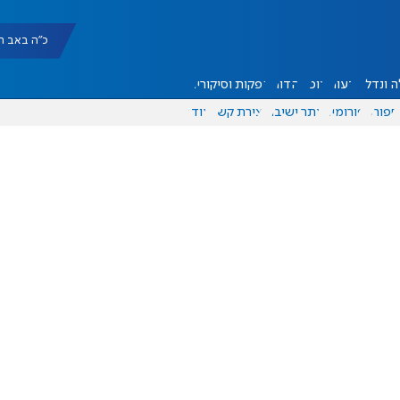
כ"ה באב תשפ"ו |
 ונדל"ן
דעות
אוכל
יהדות
הפקות וסיקורים
ספורט
פורומים
אתר ישיבה
יצירת קשר
עוד