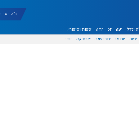
כ"ה באב תשפ"ו |
 ונדל"ן
דעות
אוכל
יהדות
הפקות וסיקורים
ספורט
פורומים
אתר ישיבה
יצירת קשר
עוד