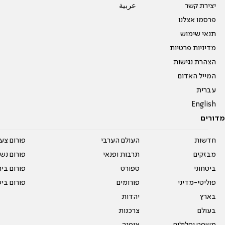
יצירת קשר
عربية
פרסמו אצלנו
תנאי שימוש
מדיניות פרטיות
הצהרת נגישות
המייל האדום
עברית
English
מדורים
חדשות
העולם הערבי
פורום צע
מבזקים
תרבות ופנאי
פורום נשו
ביטחוני
ספורט
פורום בי
פוליטי-מדיני
פורומים
פורום בי
בארץ
יהדות
בעולם
צרכנות