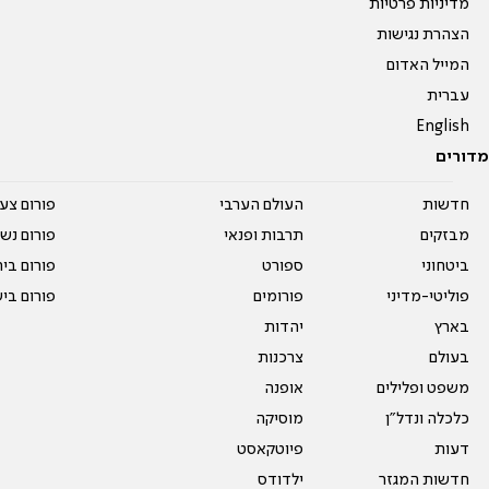
מדיניות פרטיות
הצהרת נגישות
המייל האדום
עברית
English
מדורים
חדשות
העולם הערבי
פורום צע
מבזקים
תרבות ופנאי
פורום נשו
ביטחוני
ספורט
פורום בי
פוליטי-מדיני
פורומים
פורום בי
בארץ
יהדות
בעולם
צרכנות
משפט ופלילים
אופנה
כלכלה ונדל"ן
מוסיקה
דעות
פיוטקאסט
חדשות המגזר
ילדודס