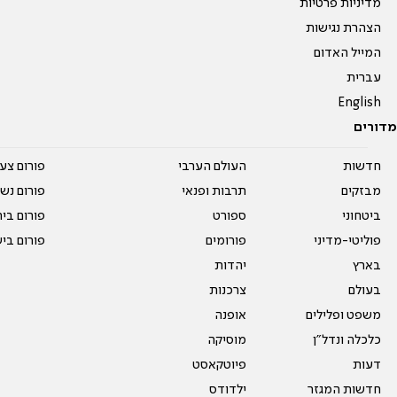
מדיניות פרטיות
הצהרת נגישות
המייל האדום
עברית
English
מדורים
חדשות
העולם הערבי
פורום צע
מבזקים
תרבות ופנאי
פורום נשו
ביטחוני
ספורט
פורום בי
פוליטי-מדיני
פורומים
פורום בי
בארץ
יהדות
בעולם
צרכנות
משפט ופלילים
אופנה
כלכלה ונדל"ן
מוסיקה
דעות
פיוטקאסט
חדשות המגזר
ילדודס