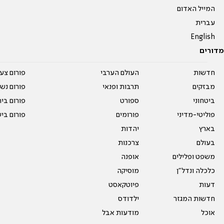
המייל האדום
עברית
English
מדורים
חדשות
העולם הערבי
פורום צע
מבזקים
תרבות ופנאי
פורום נשו
ביטחוני
ספורט
פורום בי
פוליטי-מדיני
פורומים
פורום בי
בארץ
יהדות
בעולם
צרכנות
משפט ופלילים
אופנה
כלכלה ונדל"ן
מוסיקה
דעות
פיוטקאסט
חדשות המגזר
ילדודס
אוכל
מודעות אבל