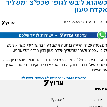
כשהוא לובש לגופו שכפ"צ ומשליך
אקדח טעון
ב' בסיוון תשפ"ג
22.05.23, 8:33
המשטרה עצרה הלילה בנתניה תושב העיר בחשד לירי, כשהוא לובש
לגופו שכפ"צ ולאחר שהשליך אקדח טעון בזמן מרדף רגלי אחריו.
החשוד, בשנות ה-40 לחייו, נכלא בסיום חקירתו והבוקר יובא לדיון בבית
משפט השלום בפתח תקווה בהתאם לצורכי החקירה בבקשה להאריך
את מעצרו.
מצאתם טעות או פרסומת לא ראויה? דווחו לנו
פנו אלינו
אודות
Pусский
יצירת קשר
عربية