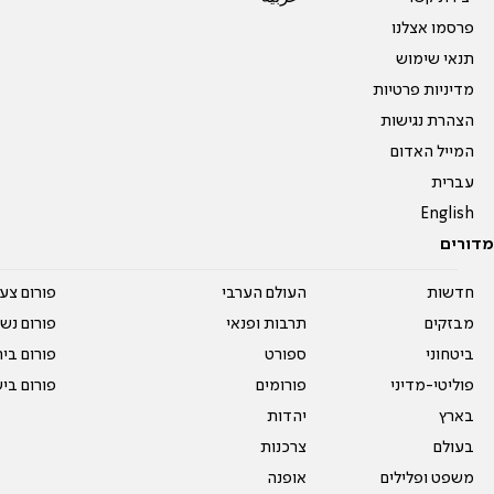
פרסמו אצלנו
תנאי שימוש
מדיניות פרטיות
הצהרת נגישות
המייל האדום
עברית
English
מדורים
חדשות
העולם הערבי
פורום צע
מבזקים
תרבות ופנאי
פורום נשו
ביטחוני
ספורט
פורום בי
פוליטי-מדיני
פורומים
פורום בי
בארץ
יהדות
בעולם
צרכנות
משפט ופלילים
אופנה