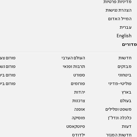
מדיניות פרטיות
הצהרת נגישות
המייל האדום
עברית
English
מדורים
חדשות
העולם הערבי
פורום צע
מבזקים
תרבות ופנאי
פורום נשו
ביטחוני
ספורט
פורום בי
פוליטי-מדיני
פורומים
פורום בי
בארץ
יהדות
בעולם
צרכנות
משפט ופלילים
אופנה
כלכלה ונדל"ן
מוסיקה
דעות
פיוטקאסט
חדשות המגזר
ילדודס