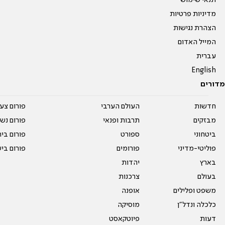
תנאי שימוש
מדיניות פרטיות
הצהרת נגישות
המייל האדום
עברית
English
מדורים
חדשות
העולם הערבי
פורום צע
מבזקים
תרבות ופנאי
פורום נשו
ביטחוני
ספורט
פורום בי
פוליטי-מדיני
פורומים
פורום בי
בארץ
יהדות
בעולם
צרכנות
משפט ופלילים
אופנה
כלכלה ונדל"ן
מוסיקה
דעות
פיוטקאסט