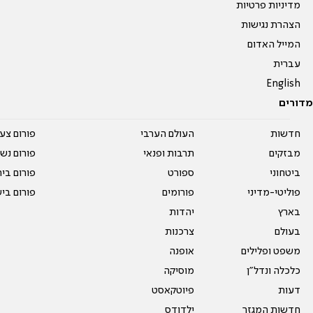
מדיניות פרטיות
הצהרת נגישות
המייל האדום
עברית
English
מדורים
חדשות
העולם הערבי
פורום צע
מבזקים
תרבות ופנאי
פורום נשו
ביטחוני
ספורט
פורום בי
פוליטי-מדיני
פורומים
פורום בי
בארץ
יהדות
בעולם
צרכנות
משפט ופלילים
אופנה
כלכלה ונדל"ן
מוסיקה
דעות
פיוטקאסט
חדשות המגזר
ילדודס