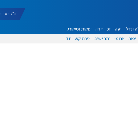
כ"ג באב תשפ"ו |
 ונדל"ן
דעות
אוכל
יהדות
הפקות וסיקורים
ספורט
פורומים
אתר ישיבה
יצירת קשר
עוד