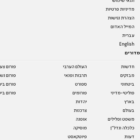
תנאי שימוש
מדיניות פרטיות
הצהרת נגישות
המייל האדום
עברית
English
מדורים
חדשות
העולם הערבי
פורום צע
מבזקים
תרבות ופנאי
פורום נשו
ביטחוני
ספורט
פורום בי
פוליטי-מדיני
פורומים
פורום בי
בארץ
יהדות
בעולם
צרכנות
משפט ופלילים
אופנה
כלכלה ונדל"ן
מוסיקה
דעות
פיוטקאסט