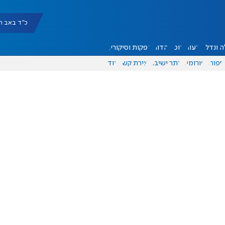
כ"ד באב תשפ"ו |
 ונדל"ן
דעות
אוכל
יהדות
הפקות וסיקורים
ספורט
פורומים
אתר ישיבה
יצירת קשר
עוד