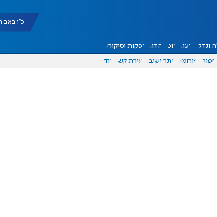
כ"ו באב תשפ"ו |
 ונדל"ן
דעות
אוכל
יהדות
הפקות וסיקורים
ספורט
פורומים
אתר ישיבה
יצירת קשר
עוד