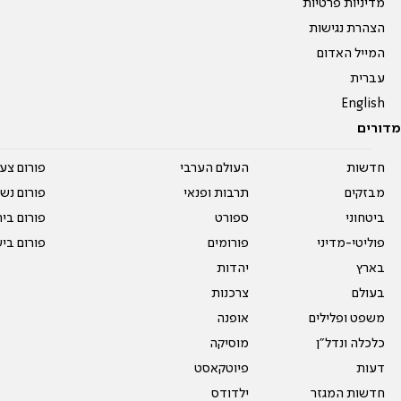
מדיניות פרטיות
הצהרת נגישות
המייל האדום
עברית
English
מדורים
חדשות
העולם הערבי
פורום צע
מבזקים
תרבות ופנאי
פורום נשו
ביטחוני
ספורט
פורום בי
פוליטי-מדיני
פורומים
פורום בי
בארץ
יהדות
בעולם
צרכנות
משפט ופלילים
אופנה
כלכלה ונדל"ן
מוסיקה
דעות
פיוטקאסט
חדשות המגזר
ילדודס