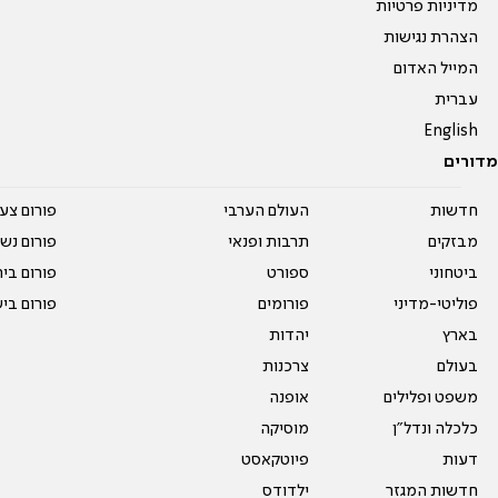
מדיניות פרטיות
הצהרת נגישות
המייל האדום
עברית
English
מדורים
חדשות
העולם הערבי
פורום צע
מבזקים
תרבות ופנאי
פורום נשו
ביטחוני
ספורט
פורום בי
פוליטי-מדיני
פורומים
פורום בי
בארץ
יהדות
בעולם
צרכנות
משפט ופלילים
אופנה
כלכלה ונדל"ן
מוסיקה
דעות
פיוטקאסט
חדשות המגזר
ילדודס